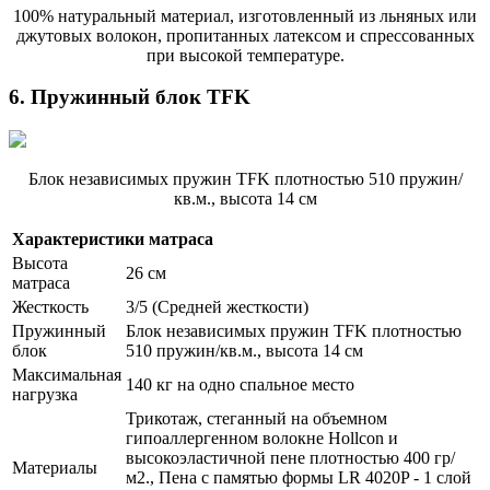
100% натуральный материал, изготовленный из льняных или
джутовых волокон, пропитанных латексом и спрессованных
при высокой температуре.
6. Пружинный блок TFK
Блок независимых пружин TFK плотностью 510 пружин/
кв.м., высота 14 см
Характеристики матраса
Высота
26 см
матраса
Жесткость
3/5 (Средней жесткости)
Пружинный
Блок независимых пружин TFK плотностью
блок
510 пружин/кв.м., высота 14 см
Максимальная
140 кг на одно спальное место
нагрузка
Трикотаж, стеганный на объемном
гипоаллергенном волокне Hollcon и
высокоэластичной пене плотностью 400 гр/
Материалы
м2., Пена с памятью формы LR 4020P - 1 слой