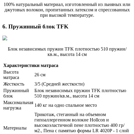
100% натуральный материал, изготовленный из льняных или
джутовых волокон, пропитанных латексом и спрессованных
при высокой температуре.
6. Пружинный блок TFK
Блок независимых пружин TFK плотностью 510 пружин/
кв.м., высота 14 см
Характеристики матраса
Высота
26 см
матраса
Жесткость
3/5 (Средней жесткости)
Пружинный
Блок независимых пружин TFK плотностью
блок
510 пружин/кв.м., высота 14 см
Максимальная
140 кг на одно спальное место
нагрузка
Трикотаж, стеганный на объемном
гипоаллергенном волокне Hollcon и
высокоэластичной пене плотностью 400 гр/
Материалы
м2., Пена с памятью формы LR 4020P - 1 слой